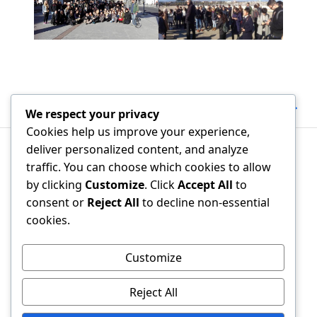
Següent:
Primera Conferència Internacional en Física Urbana
We respect your privacy
Anterior:
GOTES DE LLUM A L’EMPEDRAT. Jardins de Llum Manresa 2016
Cookies help us improve your experience,
deliver personalized content, and analyze
traffic. You can choose which cookies to allow
2
Grup de recerca en
by clicking
Customize
. Click
Accept All
to
0
Arquitectura, Energia i
©
–
consent or
Reject All
to decline non-essential
2
Medi Ambient (AiEM – UPC)
cookies.
6
Customize
Reject All